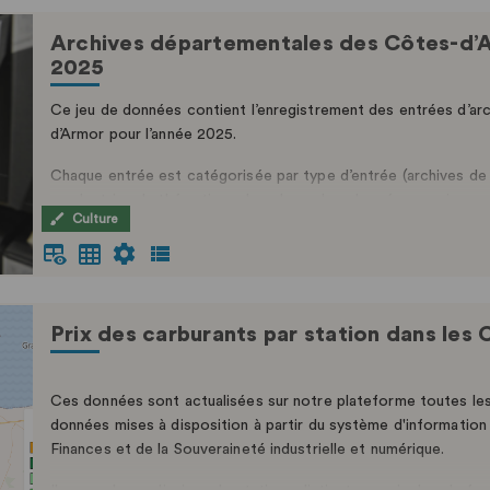
Archives départementales des Côtes-d’A
2025
Ce jeu de données contient l’enregistrement des entrées d’a
d’Armor pour l’année 2025.
Chaque entrée est catégorisée par type d’entrée (archives de s
productrice, la thématique, le volume. Les données proviennent 
Culture
publication les services versants et producteurs ont été préci
ajoutés. Les données à caractère personnel concernant les don
pas été recueil...
Prix des carburants par station dans les
Ces données sont actualisées sur notre plateforme toutes les 
données mises à disposition à partir du système d'information
Finances et de la Souveraineté industrielle et numérique.