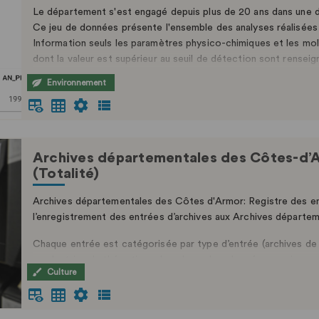
Le département s'est engagé depuis plus de 20 ans dans une dé
Ce jeu de données présente l'ensemble des analyses réalisées 
Information seuls les paramètres physico-chimiques et les mo
dont la valeur est supérieur au seuil de détection sont renseig
Environnement
Archives départementales des Côtes-d’A
(Totalité)
Archives départementales des Côtes d'Armor: Registre des en
l’enregistrement des entrées d’archives aux Archives départe
Chaque entrée est catégorisée par type d’entrée (archives de s
productrice, la thématique, le volume. Les données proviennent 
Culture
publication les services versants et producteurs ont été préci
ajoutés. Les données à caractère personnel concernant les ...