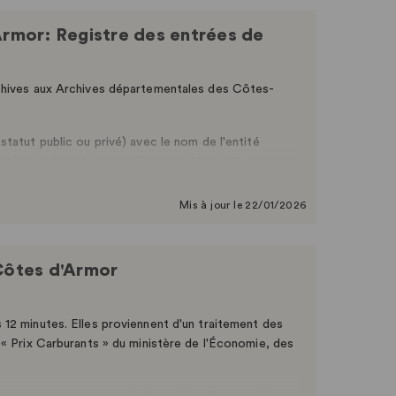
rmor: Registre des entrées de
rchives aux Archives départementales des Côtes-
tatut public ou privé) avec le nom de l'entité
de l'outil Arkhéïa, et elles ont été retraitées avant
sés, le type et l’activité des producteurs ont été
ateurs privés ont été retirées, leur accord n’ayant
Mis à jour le 22/01/2026
 Côtes d'Armor
12 minutes. Elles proviennent d'un traitement des
 « Prix Carburants » du ministère de l'Économie, des