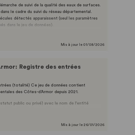
marche de suivi de la qualité des eaux de surfaces.
dans le cadre du suivi du réseau départemental.
lécules détectés apparaissent (seul les paramètres
nés dans le jeu de données).
Mis à jour le 01/08/2026
rmor: Registre des entrées
trées (totalité) Ce jeu de données contient
mentales des Côtes-d’Armor depuis 2021.
tatut public ou privé) avec le nom de l'entité
de l'outil Arkhéïa, et elles ont été retraitées avant
sés, le type et l’activité des producteurs ont été
Mis à jour le 26/01/2026