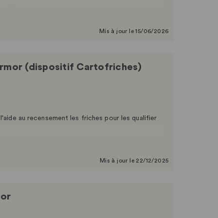
cyclées
.
elon les modalités fixées par arrêté du 13 janvier
Mis à jour le 15/06/2026
data.gou...
rmor (dispositif Cartofriches)
'aide au recensement les friches pour les qualifier
ASIAS et BASOL et d’observatoires locaux de qualité,
’ici partielle et diffuse du fait de la diversité des
Mis à jour le 22/12/2025
hes, à terme, est ainsi d’accompagner les maîtres
mor