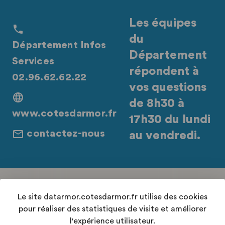
Les équipes
du
Département Infos
Département
Services
répondent à
02.96.62.62.22
vos questions
de 8h30 à
www.cotesdarmor.fr
17h30 du lundi
contactez-nous
au vendredi.
Retrouvez-nous sur les réseaux sociaux
Le site datarmor.cotesdarmor.fr utilise des cookies
pour réaliser des statistiques de visite et améliorer
l'expérience utilisateur.