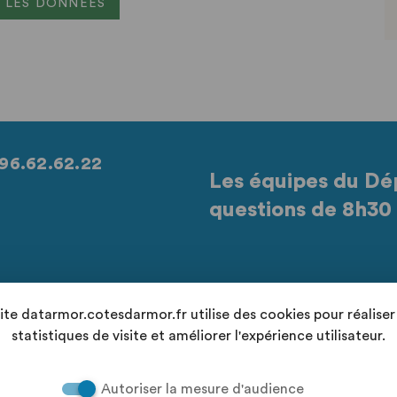
 LES DONNÉES
96.62.62.22
Les équipes du Dé
questions de 8h30 
Retrouvez-nous sur les réseaux sociaux
site datarmor.cotesdarmor.fr utilise des cookies pour réaliser
statistiques de visite et améliorer l'expérience utilisateur.
Autoriser la mesure d'audience