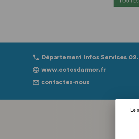
TOUTES
Département Infos Services 02.
www.cotesdarmor.fr
contactez-nous
Le 