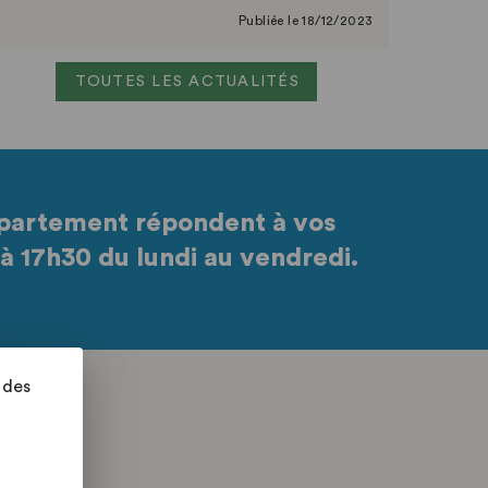
solutions proposés par la mission « Data et
Publiée le 18/12/2023
territoires », qui a remis son rapport au ministre
Stanislas Guerini en novembre 2023.
TOUTES LES ACTUALITÉS
partement répondent à vos
à 17h30 du lundi au vendredi.
 des