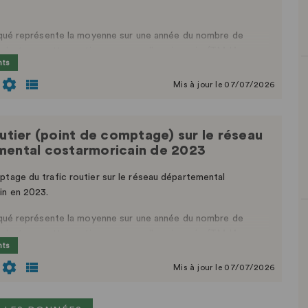
diqué représente la moyenne sur une année du nombre de
culant sur cette section au cours d'une journée (TMJA ou
nts
Journalier Annuel) sur la base de mesures réalisées par des
urnants ou permanents.
Mis à jour le 07/07/2026
outier (point de comptage) sur le réseau
ental costarmoricain de 2023
tage du trafic routier sur le réseau départemental
in en 2023.
diqué représente la moyenne sur une année du nombre de
culant sur cette section au cours d'une journée (TMJA ou
nts
Journalier Annuel) sur la base de mesures réalisées par des
urnants ou permanents.
Mis à jour le 07/07/2026
ées à l’aide de compteurs exceptionnels sont données à titre