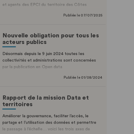
et agents des EPCI du territoire des Côtes
d’Armor afin de partager les initiatives locales sur
Publiée le 07/07/2025
le numérique.
Nouvelle obligation pour tous les
acteurs publics
Désormais depuis le 9 juin 2024 toutes les
collectivités et administrations sont concernées
par la publication en Open data
Publiée le 01/08/2024
Rapport de la mission Data et
territoires
Améliorer la gouvernance, faciliter l’accès, le
partage et l’utilisation des données et permettre
le passage à l’échelle… voici les trois axes de