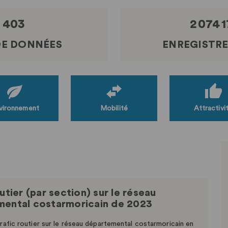
Métriques
403
2 074 
DE DONNÉES
ENREGISTR
vironnement
Mobilité
Attractivi
utier (par section) sur le réseau
ental costarmoricain de 2023
rafic routier sur le réseau départemental costarmoricain en