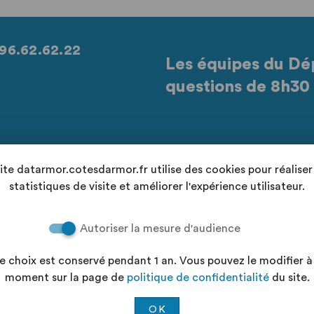
96.62.62.22
Les équipes du Dé
questions de 8h30 
Retrouvez-nous sur les réseaux sociaux
site datarmor.cotesdarmor.fr utilise des cookies pour réaliser
statistiques de visite et améliorer l'expérience utilisateur.
Autoriser la mesure d'audience
Cond
e choix est conservé pendant 1 an. Vous pouvez le modifier à
ellement conforme"
Aid
moment sur la page de
politique de confidentialité
du site.
ialité
Plan
OK