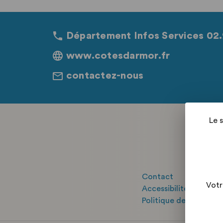
Département Infos Services 02.
www.cotesdarmor.fr
contactez-nous
Le 
Contact
Votr
Accessibilité : "parti
Politique de confident