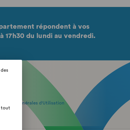
partement répondent à vos
à 17h30 du lundi au vendredi.
 des
itions Générales d'Utilisation
 tout
e
 du site