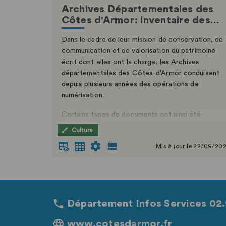
Archives Départementales des
Côtes d'Armor: inventaire des…
Dans le cadre de leur mission de conservation, de
communication et de valorisation du patrimoine
écrit dont elles ont la charge, les Archives
départementales des Côtes-d'Armor conduisent
depuis plusieurs années des opérations de
numérisation.
Certains types de documents ont ainsi été
numérisés (notamment : plans, cartes postales,
Culture
photographies, affiches, état civil, listes
Mis à jour le 22/09/20
nominatives de recensement de population,
registres matricules militaires) mais les 5 millions
d'images consultables en ligne ne représentent, à
ce jour, qu'une partie des fonds conservés par les
Archives départementales. En complément d'un
Département Infos Services 02.
espace de consultation multimédia aménagé dans
la salle de lecture, cette volonté de large
www.cotesdarmor.fr
diffusion est illustrée par la mise à disposition