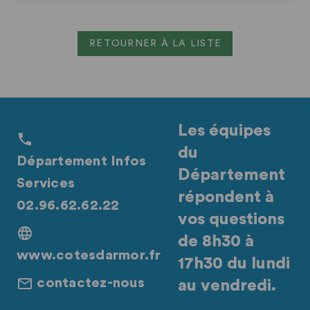
Pour plus de renseignement sur les champs :
https://datarmor.cotesdarmor.fr/pages/modeles-de-
RETOURNER À LA LISTE
jeux-de-donnees
Les équipes
du
Département Infos
Département
Services
répondent à
02.96.62.62.22
vos questions
de 8h30 à
www.cotesdarmor.fr
17h30 du lundi
contactez-nous
au vendredi.