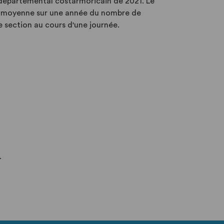
u départemental costarmoricain de 2021. Le
la moyenne sur une année du nombre de
e section au cours d'une journée.
.