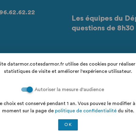
96.62.62.22
Les équipes du Dé
questions de 8h30 
Retrouvez-nous sur les réseaux sociaux
site datarmor.cotesdarmor.fr utilise des cookies pour réaliser
statistiques de visite et améliorer l'expérience utilisateur.
Autoriser la mesure d'audience
Cond
e choix est conservé pendant 1 an. Vous pouvez le modifier à
ellement conforme"
Aid
moment sur la page de
politique de confidentialité
du site.
ialité
Plan
OK
©2026 —
Koumoul