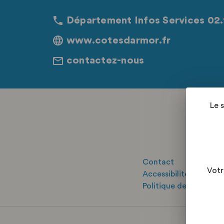
Département Infos Services 02.
www.cotesdarmor.fr
contactez-nous
Le 
Contact
Votr
Accessibilité : "parti
Politique de confident