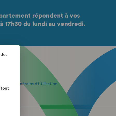
partement répondent à vos
à 17h30 du lundi au vendredi.
 des
itions Générales d'Utilisation
 tout
e
 du site