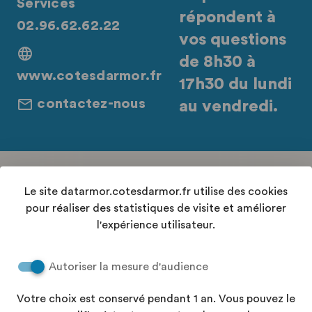
Services
répondent à
02.96.62.62.22
vos questions
de 8h30 à
www.cotesdarmor.fr
17h30 du lundi
contactez-nous
au vendredi.
Retrouvez-nous sur les réseaux sociaux
Le site datarmor.cotesdarmor.fr utilise des cookies
pour réaliser des statistiques de visite et améliorer
l'expérience utilisateur.
Contact
Autoriser la mesure d'audience
Conditions Générales d'Utilisation
Accessibilité : "partiellement conforme"
Votre choix est conservé pendant 1 an. Vous pouvez le
Aide