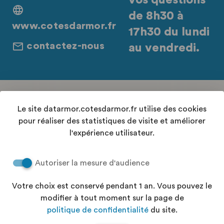
vos questions
de 8h30 à
www.cotesdarmor.fr
17h30 du lundi
contactez-nous
au vendredi.
Retrouvez-nous sur les réseaux sociaux
Le site datarmor.cotesdarmor.fr utilise des cookies
pour réaliser des statistiques de visite et améliorer
l'expérience utilisateur.
Contact
Autoriser la mesure d'audience
Conditions Générales d'Utilisation
Accessibilité : "partiellement conforme"
Votre choix est conservé pendant 1 an. Vous pouvez le
Aide
modifier à tout moment sur la page de
Politique de confidentialité
politique de confidentialité
du site.
Plan du site