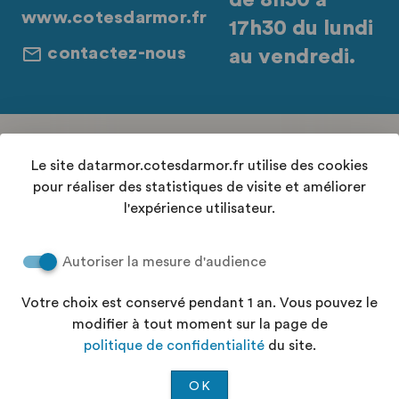
de 8h30 à
www.cotesdarmor.fr
17h30 du lundi
contactez-nous
au vendredi.
Retrouvez-nous sur les réseaux sociaux
Le site datarmor.cotesdarmor.fr utilise des cookies
pour réaliser des statistiques de visite et améliorer
l'expérience utilisateur.
Contact
Autoriser la mesure d'audience
Conditions Générales d'Utilisation
Accessibilité : "partiellement conforme"
Votre choix est conservé pendant 1 an. Vous pouvez le
Aide
modifier à tout moment sur la page de
Politique de confidentialité
politique de confidentialité
du site.
Plan du site
OK