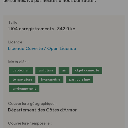
personnes. Ne pas hésitez à nous contacter.
Taille :
1 104 enregistrements - 342.9 ko
Licence :
Licence Ouverte / Open Licence
Mots clés :
capteur air
pollution
air
objet connecté
température
hygrométrie
particule fine
environnement
Couverture géographique :
Département des Côtes d'Armor
Couverture temporelle :