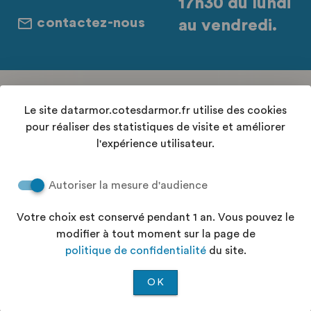
17h30 du lundi
contactez-nous
au vendredi.
Retrouvez-nous sur les réseaux sociaux
Le site datarmor.cotesdarmor.fr utilise des cookies
pour réaliser des statistiques de visite et améliorer
l'expérience utilisateur.
Contact
Autoriser la mesure d'audience
Conditions Générales d'Utilisation
Accessibilité : "partiellement conforme"
Votre choix est conservé pendant 1 an. Vous pouvez le
Aide
modifier à tout moment sur la page de
Politique de confidentialité
politique de confidentialité
du site.
Plan du site
OK
©2026 —
Koumoul