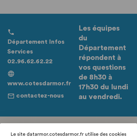
Les équipes
du
Département Infos
Département
Services
répondent à
02.96.62.62.22
vos questions
de 8h30 à
www.cotesdarmor.fr
17h30 du lundi
contactez-nous
au vendredi.
Retrouvez-nous sur les réseaux sociaux
Le site datarmor.cotesdarmor.fr utilise des cookies