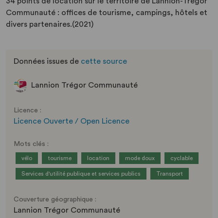
34 points de location sur le territoire de Lannion-Trégor
Communauté : offices de tourisme, campings, hôtels et
divers partenaires.(2021)
Données issues de
cette source
Lannion Trégor Communauté
Licence :
Licence Ouverte / Open Licence
Mots clés :
vélo
tourisme
location
mode doux
cyclable
Services d'utilité publique et services publics
Transport
Couverture géographique :
Lannion Trégor Communauté