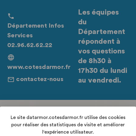
Les équipes
du
Département Infos
Département
Services
répondent à
02.96.62.62.22
vos questions
de 8h30 à
www.cotesdarmor.fr
17h30 du lundi
contactez-nous
au vendredi.
Retrouvez-nous sur les réseaux sociaux
Le site datarmor.cotesdarmor.fr utilise des cookies
pour réaliser des statistiques de visite et améliorer
l'expérience utilisateur.