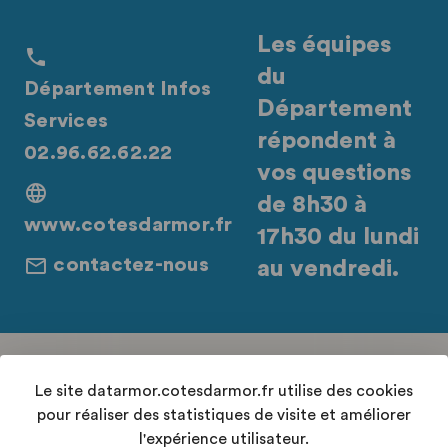
Les équipes
du
Département Infos
Département
Services
répondent à
02.96.62.62.22
vos questions
de 8h30 à
www.cotesdarmor.fr
17h30 du lundi
contactez-nous
au vendredi.
Retrouvez-nous sur les réseaux sociaux
Le site datarmor.cotesdarmor.fr utilise des cookies
pour réaliser des statistiques de visite et améliorer
l'expérience utilisateur.