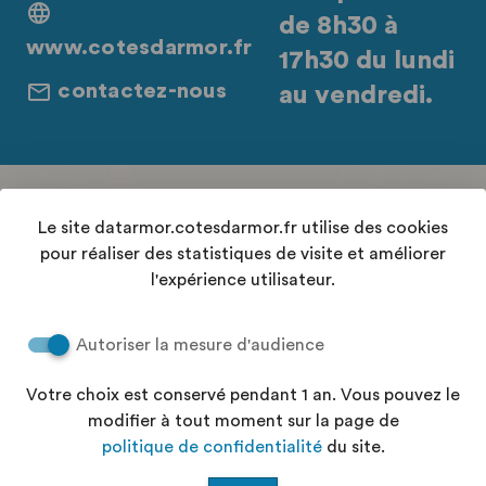
de 8h30 à
www.cotesdarmor.fr
17h30 du lundi
contactez-nous
au vendredi.
Retrouvez-nous sur les réseaux sociaux
Le site datarmor.cotesdarmor.fr utilise des cookies
pour réaliser des statistiques de visite et améliorer
l'expérience utilisateur.
Contact
Autoriser la mesure d'audience
Conditions Générales d'Utilisation
Accessibilité : "partiellement conforme"
Votre choix est conservé pendant 1 an. Vous pouvez le
Aide
modifier à tout moment sur la page de
Politique de confidentialité
politique de confidentialité
du site.
Plan du site