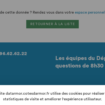
n de cette donnée ? Rendez vous dans votre
espace personnel
RETOURNER À LA LISTE
96.62.62.22
Les équipes du Dé
questions de 8h30 
Retrouvez-nous sur les réseaux sociaux
site datarmor.cotesdarmor.fr utilise des cookies pour réaliser
statistiques de visite et améliorer l'expérience utilisateur.