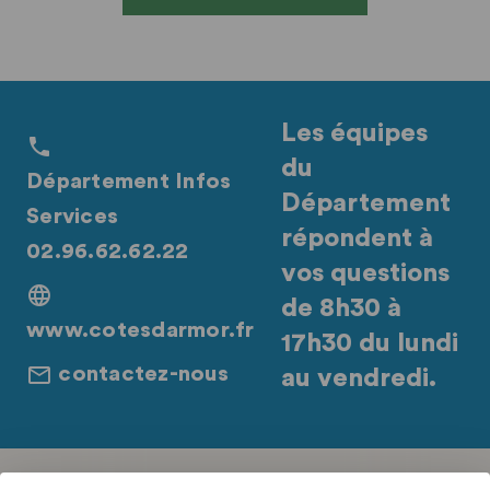
Les équipes
du
Département Infos
Département
Services
répondent à
02.96.62.62.22
vos questions
de 8h30 à
www.cotesdarmor.fr
17h30 du lundi
contactez-nous
au vendredi.
Retrouvez-nous sur les réseaux sociaux