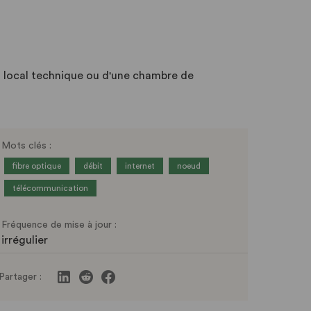
un local technique ou d'une chambre de
Mots clés :
fibre optique
débit
internet
noeud
télécommunication
Fréquence de mise à jour :
irrégulier
Partager :