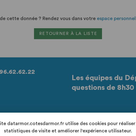
n de cette donnée ? Rendez vous dans votre
espace personnel
RETOURNER À LA LISTE
96.62.62.22
Les équipes du Dé
questions de 8h30 
Retrouvez-nous sur les réseaux sociaux
site datarmor.cotesdarmor.fr utilise des cookies pour réaliser
statistiques de visite et améliorer l'expérience utilisateur.