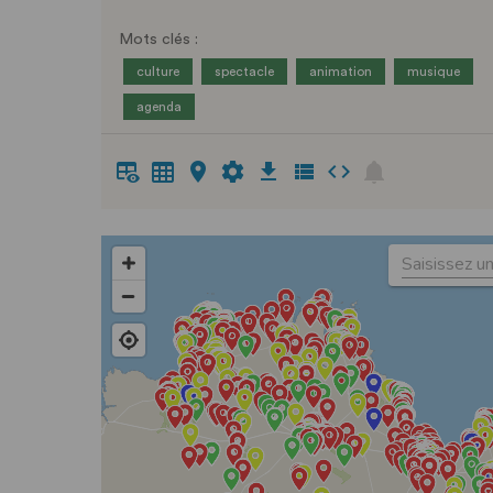
Mots clés :
culture
spectacle
animation
musique
agenda