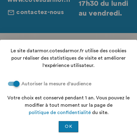
www.cotesdarmor.fr
17h30 du lundi
contactez-nous
au vendredi.
Retrouvez-nous sur les réseaux sociaux
Le site datarmor.cotesdarmor.fr utilise des cookies
pour réaliser des statistiques de visite et améliorer
l'expérience utilisateur.
Contact
Autoriser la mesure d'audience
Conditions Générales d'Utilisation
Accessibilité : "partiellement conforme"
Votre choix est conservé pendant 1 an. Vous pouvez le
Aide
modifier à tout moment sur la page de
Politique de confidentialité
politique de confidentialité
du site.
Plan du site
OK
©2026 —
Koumoul