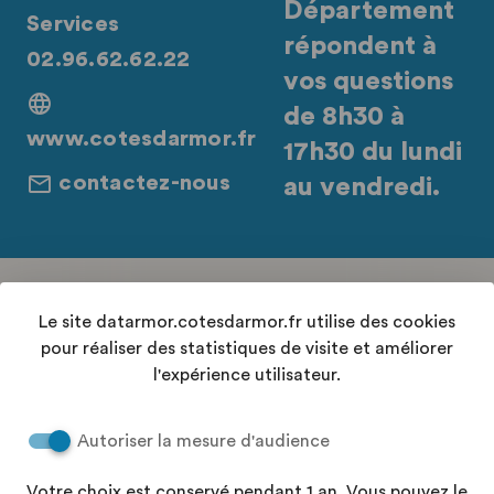
Département
Services
répondent à
02.96.62.62.22
vos questions
de 8h30 à
www.cotesdarmor.fr
17h30 du lundi
contactez-nous
au vendredi.
Retrouvez-nous sur les réseaux sociaux
Le site datarmor.cotesdarmor.fr utilise des cookies
pour réaliser des statistiques de visite et améliorer
l'expérience utilisateur.
Contact
Autoriser la mesure d'audience
Conditions Générales d'Utilisation
Accessibilité : "partiellement conforme"
Votre choix est conservé pendant 1 an. Vous pouvez le