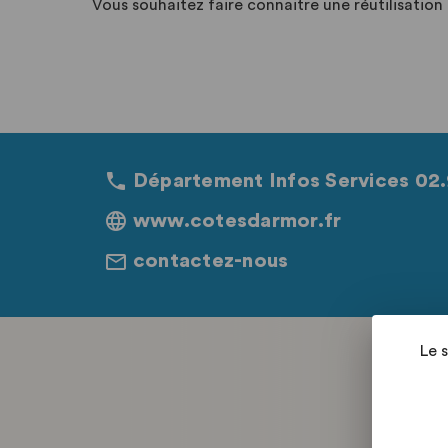
Vous souhaitez faire connaitre une réutilisatio
Département Infos Services 02.
www.cotesdarmor.fr
contactez-nous
Le 