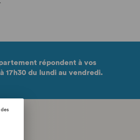
.
partement répondent à vos
à 17h30 du lundi au vendredi.
 des