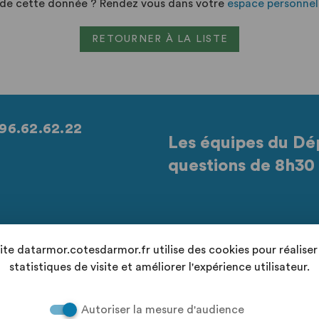
n de cette donnée ? Rendez vous dans votre
espace personnel
RETOURNER À LA LISTE
96.62.62.22
Les équipes du Dé
questions de 8h30 
Retrouvez-nous sur les réseaux sociaux
site datarmor.cotesdarmor.fr utilise des cookies pour réaliser
statistiques de visite et améliorer l'expérience utilisateur.
Autoriser la mesure d'audience