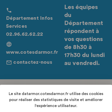
Les équipes
du
Département Infos
Département
Services
répondent à
02.96.62.62.22
vos questions
de 8h30 à
www.cotesdarmor.fr
17h30 du lundi
contactez-nous
au vendredi.
Retrouvez-nous sur les réseaux sociaux
Le site datarmor.cotesdarmor.fr utilise des cookies
pour réaliser des statistiques de visite et améliorer
l'expérience utilisateur.