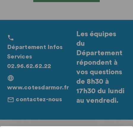
Les équipes
du
Département Infos
Département
Services
répondent à
02.96.62.62.22
vos questions
de 8h30 à
www.cotesdarmor.fr
17h30 du lundi
contactez-nous
au vendredi.
Retrouvez-nous sur les réseaux sociaux