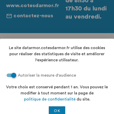
de 8h30 à
www.cotesdarmor.fr
17h30 du lundi
contactez-nous
au vendredi.
Retrouvez-nous sur les réseaux sociaux
Le site datarmor.cotesdarmor.fr utilise des cookies
pour réaliser des statistiques de visite et améliorer
l'expérience utilisateur.
Contact
Autoriser la mesure d'audience
Conditions Générales d'Utilisation
Accessibilité : "partiellement conforme"
Votre choix est conservé pendant 1 an. Vous pouvez le
Aide
modifier à tout moment sur la page de
Politique de confidentialité
politique de confidentialité
du site.
Plan du site
OK