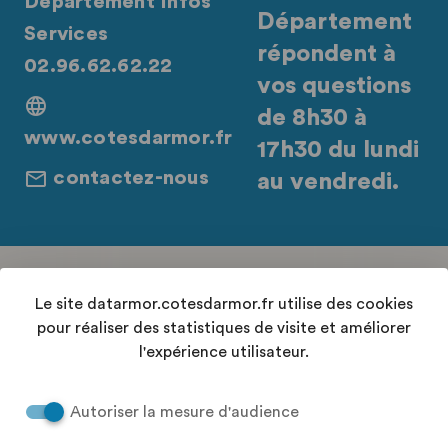
Département Infos
Département
Services
répondent à
02.96.62.62.22
vos questions
de 8h30 à
www.cotesdarmor.fr
17h30 du lundi
contactez-nous
au vendredi.
Retrouvez-nous sur les réseaux sociaux
Le site datarmor.cotesdarmor.fr utilise des cookies
pour réaliser des statistiques de visite et améliorer
l'expérience utilisateur.
Contact
Autoriser la mesure d'audience
Conditions Générales d'Utilisation
Accessibilité : "partiellement conforme"