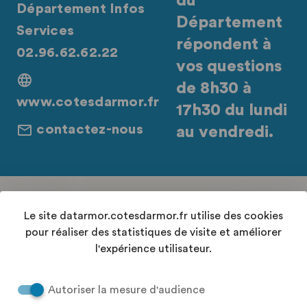
du
Département Infos
Département
Services
répondent à
02.96.62.62.22
vos questions
de 8h30 à
www.cotesdarmor.fr
17h30 du lundi
contactez-nous
au vendredi.
Retrouvez-nous sur les réseaux sociaux
Le site datarmor.cotesdarmor.fr utilise des cookies
pour réaliser des statistiques de visite et améliorer
l'expérience utilisateur.
Contact
Autoriser la mesure d'audience
Conditions Générales d'Utilisation