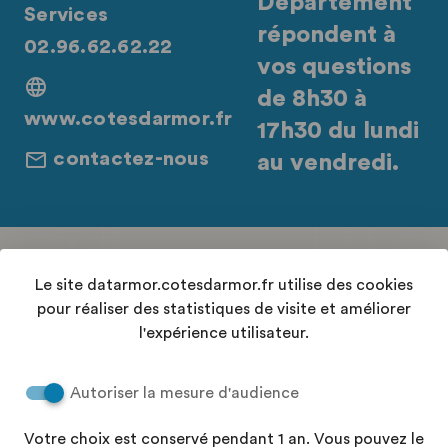
Département
Services
répondent à
02.96.62.62.22
vos questions
de 8h30 à
www.cotesdarmor.fr
17h30 du lundi
contactez-nous
au vendredi.
Retrouvez-nous sur les réseaux sociaux
Le site datarmor.cotesdarmor.fr utilise des cookies
pour réaliser des statistiques de visite et améliorer
l'expérience utilisateur.
Contact
Autoriser la mesure d'audience
Conditions Générales d'Utilisation
Accessibilité : "partiellement conforme"
Votre choix est conservé pendant 1 an. Vous pouvez le
Aide