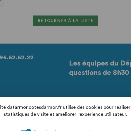
2
RETOURNER À LA LISTE
96.62.62.22
Les équipes du Dé
questions de 8h30 
Retrouvez-nous sur les réseaux sociaux
site datarmor.cotesdarmor.fr utilise des cookies pour réaliser
statistiques de visite et améliorer l'expérience utilisateur.