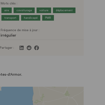
Mots clés :
aire
covoiturage
voiture
déplacement
transport
handicapé
PMR
Fréquence de mise à jour :
irrégulier
Partager :
ôtes-d'Armor.