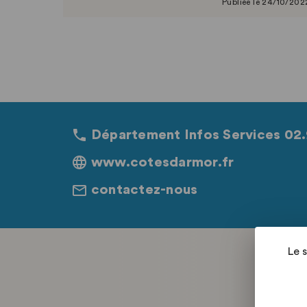
Publiée le 24/10/202
Département Infos Services 02.
www.cotesdarmor.fr
contactez-nous
Le 