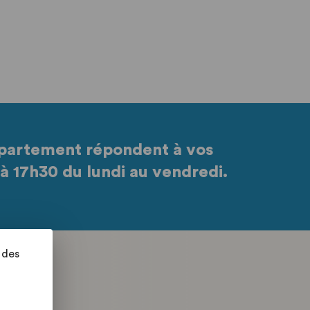
partement répondent à vos
à 17h30 du lundi au vendredi.
 des