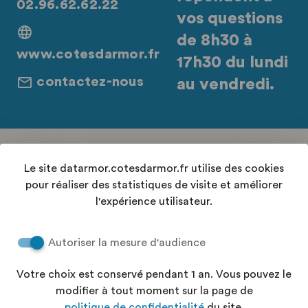
02.96.62.62.22
vos questions
de 8h30 à
www.cotesdarmor.fr
17h30 du lundi
contactez-nous
au vendredi.
Retrouvez-nous sur les réseaux sociaux
Le site datarmor.cotesdarmor.fr utilise des cookies
pour réaliser des statistiques de visite et améliorer
l'expérience utilisateur.
Contact
Autoriser la mesure d'audience
Conditions Générales d'Utilisation
Accessibilité : "partiellement conforme"
Votre choix est conservé pendant 1 an. Vous pouvez le
Aide
modifier à tout moment sur la page de
Politique de confidentialité
politique de confidentialité
du site.