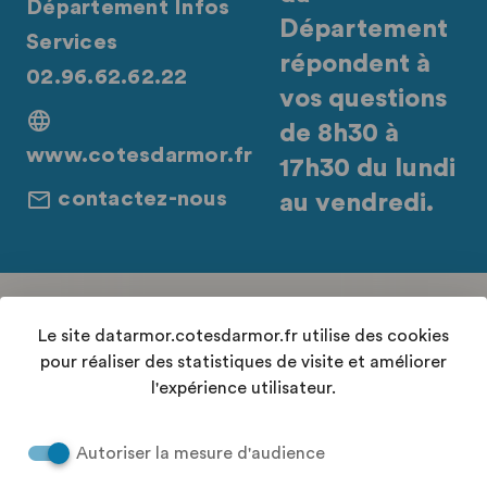
Département Infos
Département
Services
répondent à
02.96.62.62.22
vos questions
de 8h30 à
www.cotesdarmor.fr
17h30 du lundi
contactez-nous
au vendredi.
Retrouvez-nous sur les réseaux sociaux
Le site datarmor.cotesdarmor.fr utilise des cookies
pour réaliser des statistiques de visite et améliorer
l'expérience utilisateur.
Contact
Autoriser la mesure d'audience
Conditions Générales d'Utilisation
Accessibilité : "partiellement conforme"