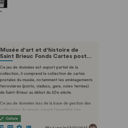
Musée d'art et d'histoire de
Saint Brieuc Fonds Cartes post…
Ce jeu de données est export partiel de la
collection, il comprend la collection de cartes
postales du musée, notamment les aménagements
ferroviaires (ponts, viaducs, gare, voies ferrées)
de Saint-Brieuc au début du 20e siècle.
Ce jeu de données issu de la base de gestion des
collections du musée couvre l’ensemble des
rubriques classiques de l’Inventaire réglementaire
Culture
définies par le Service des musée de France /
Mis à jour le 03/02/2023