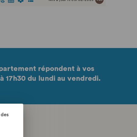
Direction du patrimoine / Ministère de la Culture
et de la Communication.
L'inventaire est établi selon les normes définies
par l'Arrêté du 25 mai 2004 fixant les normes
techniques relatives à la tenue de l’inventaire.
Les images fournies compressées au format jpg
peuvent être obtenues au format tif auprès du
musée.
partement répondent à vos
à 17h30 du lundi au vendredi.
 des