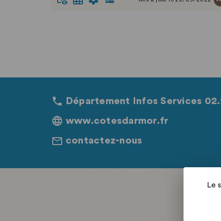
par l'Arrêté du 25 mai 2004 fixant les normes
techniques relatives à la tenue de l’inventaire. Cet
export partiel de la collection comprend le fonds
de peinture correspondant au catalogue sommaire
illustré des peintures publié en 1994, revu et
corrigé.
Département Infos Services 02.
www.cotesdarmor.fr
contactez-nous
Le 