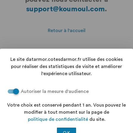
support@koumoul.com
.
Retour à l'accueil
RETOURNER À LA LISTE
Le site datarmor.cotesdarmor.fr utilise des cookies
pour réaliser des statistiques de visite et améliorer
l'expérience utilisateur.
Autoriser la mesure d'audience
Les équipes
du
Votre choix est conservé pendant 1 an. Vous pouvez le
Département Infos
modifier à tout moment sur la page de
Département
Services
politique de confidentialité
du site.
répondent à
02.96.62.62.22
OK