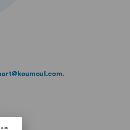
.
port@koumoul.com
.
 des