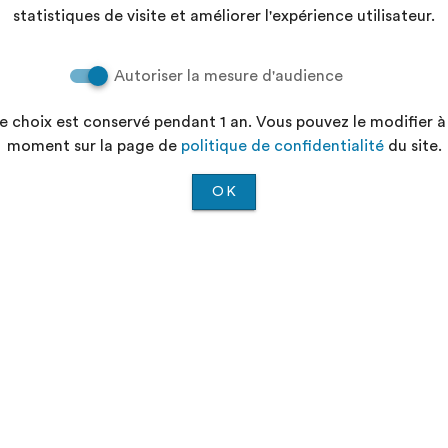
statistiques de visite et améliorer l'expérience utilisateur.
Autoriser la mesure d'audience
96.62.62.22
Les équipes du Dé
e choix est conservé pendant 1 an. Vous pouvez le modifier à
moment sur la page de
politique de confidentialité
du site.
questions de 8h30 
OK
Retrouvez-nous sur les réseaux sociaux
Cond
ellement conforme"
Aid
ialité
Plan