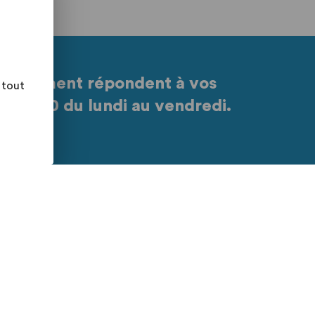
partement répondent à vos
 tout
à 17h30 du lundi au vendredi.
itions Générales d'Utilisation
e
 du site