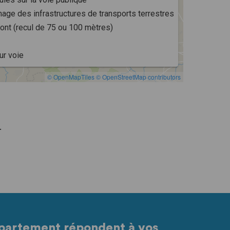
.
partement répondent à vos