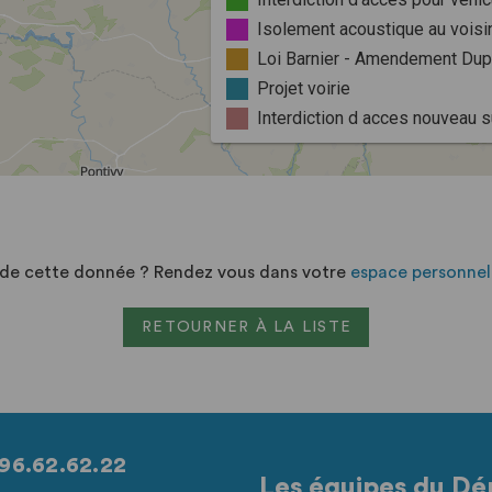
n de cette donnée ? Rendez vous dans votre
espace personnel
RETOURNER À LA LISTE
96.62.62.22
Les équipes du Dé