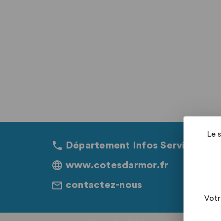
Le 
Département Infos Services 02.
www.cotesdarmor.fr
contactez-nous
Votr