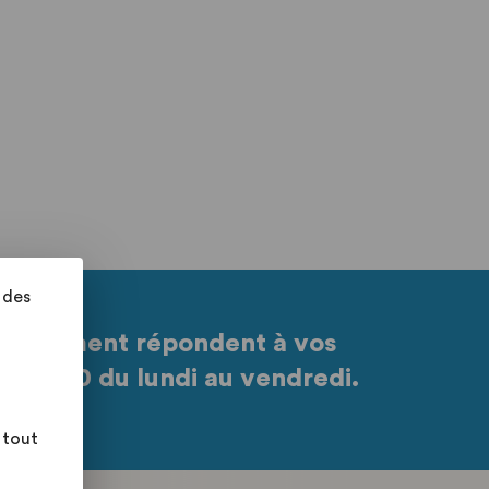
 des
partement répondent à vos
à 17h30 du lundi au vendredi.
 tout