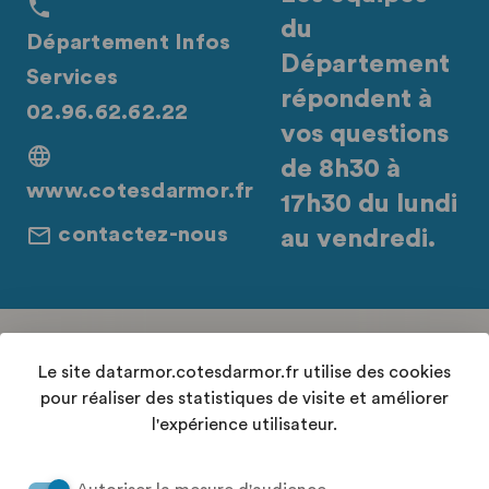
du
Département Infos
Département
Services
répondent à
02.96.62.62.22
vos questions
de 8h30 à
www.cotesdarmor.fr
17h30 du lundi
contactez-nous
au vendredi.
Retrouvez-nous sur les réseaux sociaux
Le site datarmor.cotesdarmor.fr utilise des cookies
pour réaliser des statistiques de visite et améliorer
l'expérience utilisateur.
Contact