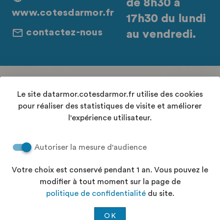
de 8h30 à
www.cotesdarmor.fr
17h30 du lundi
contactez-nous
au vendredi.
Retrouvez-nous sur les réseaux sociaux
Le site datarmor.cotesdarmor.fr utilise des cookies
pour réaliser des statistiques de visite et améliorer
l'expérience utilisateur.
Contact
Autoriser la mesure d'audience
Conditions Générales d'Utilisation
Accessibilité : "partiellement conforme"
Votre choix est conservé pendant 1 an. Vous pouvez le
Aide
modifier à tout moment sur la page de
Politique de confidentialité
politique de confidentialité
du site.
Plan du site
OK