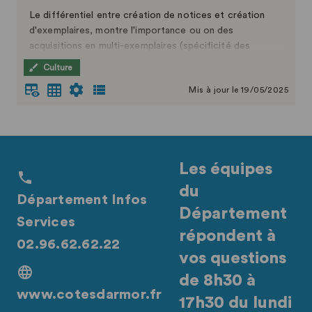
Le différentiel entre création de notices et création
d'exemplaires, montre l'importance ou on des
acquisitions en multi-exemplaires (spécificité des
Bibliothèque Départementale Publique).
Culture
Le format des données évolue, vous pouvez retrouvez
Mis à jour le 19/05/2025
la suite des données :
Bibliothèque Départementale des Côtes d'Armor:
collections par type de documents - Exemplaires -
Les équipes
du
Département Infos
Département
Services
répondent à
02.96.62.62.22
vos questions
de 8h30 à
www.cotesdarmor.fr
17h30 du lundi