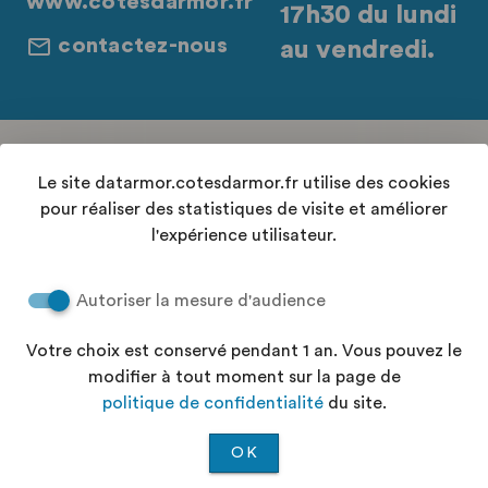
www.cotesdarmor.fr
17h30 du lundi
contactez-nous
au vendredi.
Retrouvez-nous sur les réseaux sociaux
Le site datarmor.cotesdarmor.fr utilise des cookies
pour réaliser des statistiques de visite et améliorer
l'expérience utilisateur.
Contact
Autoriser la mesure d'audience
Conditions Générales d'Utilisation
Accessibilité : "partiellement conforme"
Votre choix est conservé pendant 1 an. Vous pouvez le
Aide
modifier à tout moment sur la page de
Politique de confidentialité
politique de confidentialité
du site.
Plan du site
OK
©2026 —
Koumoul