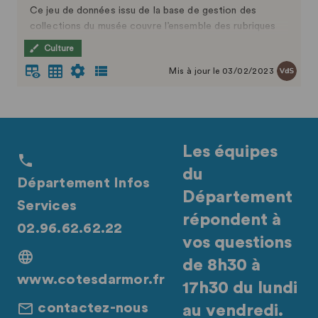
Ce jeu de données issu de la base de gestion des
collections du musée couvre l’ensemble des rubriques
classiques de l’Inventaire réglementaire définies par le
Culture
Service des musée de France / Direction du patrimoine
Mis à jour le 03/02/2023
/ Ministère de la Culture et de la Communication.
L'inventaire est établi selon les normes définies par
l'Arrêté du 25 mai 2004 fixant les normes techniques
relatives à la tenue de l’inventaire.
Les équipes
Les images fournies compressées au format jpg
du
peuvent être obtenues au format tif auprès du musée.
Département Infos
Département
Services
répondent à
02.96.62.62.22
vos questions
de 8h30 à
www.cotesdarmor.fr
17h30 du lundi
contactez-nous
au vendredi.