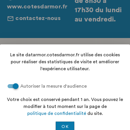
de 8h30 à
www.cotesdarmor.fr
17h30 du lundi
contactez-nous
au vendredi.
Retrouvez-nous sur les réseaux sociaux
Le site datarmor.cotesdarmor.fr utilise des cookies
pour réaliser des statistiques de visite et améliorer
l'expérience utilisateur.
Contact
Autoriser la mesure d'audience
Conditions Générales d'Utilisation
Accessibilité : "partiellement conforme"
Votre choix est conservé pendant 1 an. Vous pouvez le
Aide
modifier à tout moment sur la page de
Politique de confidentialité
politique de confidentialité
du site.
Plan du site
OK