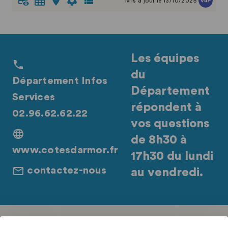
Mis à jour le 13/10/2025
Pour ce faire, Acceslibre récolte les données
d’accessibilité en impliquant les collectivités
territoriales et les gestionnaires d’ERP, ainsi que les
usagers. Ces derniers peuvent contribuer de manière
collaborative à enrichir la base en décrivant un
Les équipes
établissement visité ou en faisant un retour sur son
du
expérience, via un formulaire disponible sur le site
Département Infos
Acceslibre
.
Département
Services
répondent à
02.96.62.62.22
vos questions
de 8h30 à
www.cotesdarmor.fr
17h30 du lundi
contactez-nous
au vendredi.
Retrouvez-nous sur les réseaux sociaux